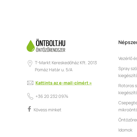
Népszer
Vezérlő é
T-Markt Kereskedőház Kft. 2013
Spray szó
Pomáz Határ u. 5/A
kiegészít
Kattints az e-mail-címért »
Rotoros s
kiegészít
+36 20 232 0974
Csepegte
mikroönt
Kövess minket
Öntözőre
Idomok