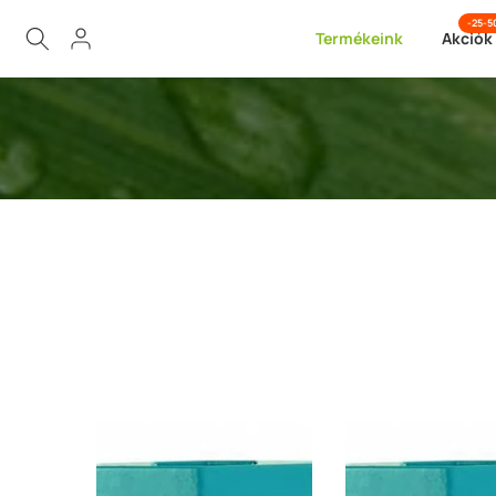
Ugrás
-25-
Termékeink
Akciók
a
tartalomra