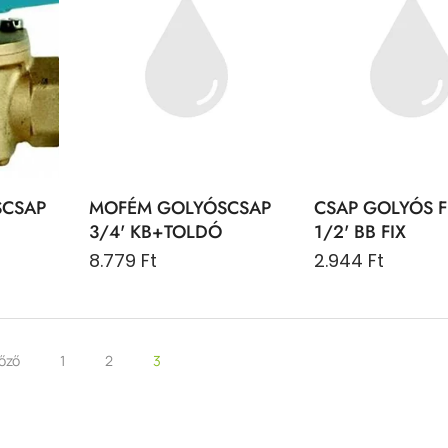
SCSAP
MOFÉM GOLYÓSCSAP
CSAP GOLYÓS 
3/4' KB+TOLDÓ
1/2' BB FIX
8.779 Ft
2.944 Ft
lőző
1
2
3