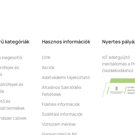
ű kategóriák
Hasznos információk
Nyertes pályá
IoT adatgyűjtő
s kiegészítői
GYIK
mérőállomás a Pr
rófejek és
Akciók
Gazdálkodáshoz
ői
Adatvédelmi tájékoztató
zórófejek és
Általános Szerződési
őik
Feltételek
tő és
Fizetési információk
öző termékek
Szállítási információk
ndszer csövek
Vízhozam mérése
Hogyan mérjük fel