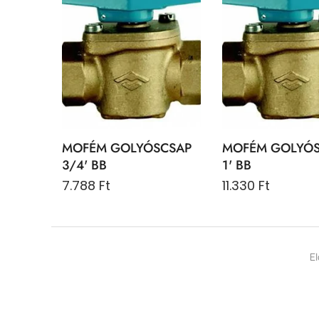
MOFÉM GOLYÓSCSAP
MOFÉM GOLYÓ
3/4' BB
1' BB
7.788 Ft
11.330 Ft
E