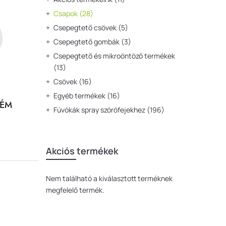
Csapok
(28)
Csepegtető csövek
(5)
Csepegtető gombák
(3)
Csepegtető és mikroöntöző termékek
(13)
Csövek
(16)
Egyéb termékek
(16)
FÉM
Fúvókák spray szórófejekhez
(196)
Fűmagok
(13)
Geotextíliák
(2)
Akciós termékek
Idomok
(193)
Idomok mikroszórókhoz
(1)
Nem található a kiválasztott terméknek
Időjárás érzékelők
(8)
megfelelő termék.
Ivóvíz tisztító készülékek
(1)
KPE csövek
(4)
KPE idomok
(59)