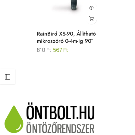
RainBird XS-90, Állítható
mikroszóró 0-4m-ig 90°
810 Ft
567 Ft
Oldalsáv kinyitása