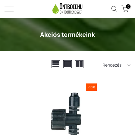
Ugrás
0
a
tartalomra
Akciós termékeink
Rendezés
-30%