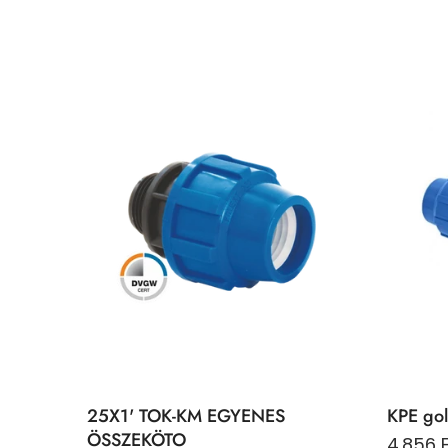
25X1' TOK-KM EGYENES
KPE go
ÖSSZEKÖTO
4.856 