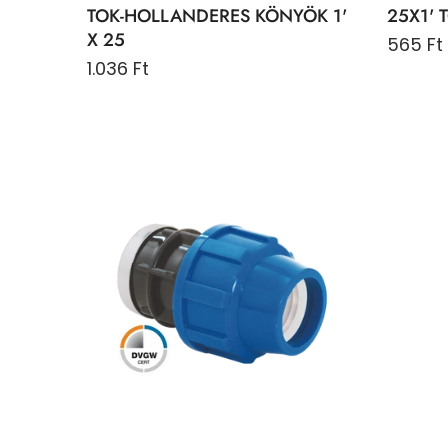
TOK-HOLLANDERES KÖNYÖK 1'
25X1' 
X 25
565 Ft
1.036 Ft