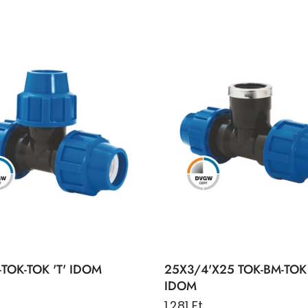
-TOK-TOK 'T' IDOM
25X3/4'X25 TOK-BM-TOK 
IDOM
t
1.281 Ft