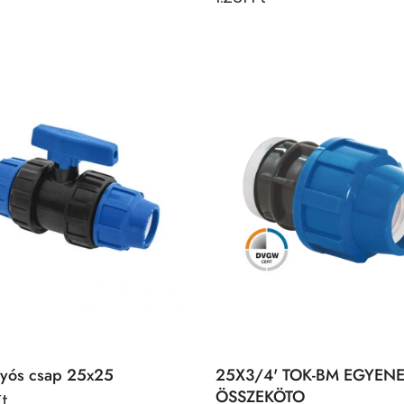
lyós csap 25x25
25X3/4' TOK-BM EGYEN
ÖSSZEKÖTO
Ft