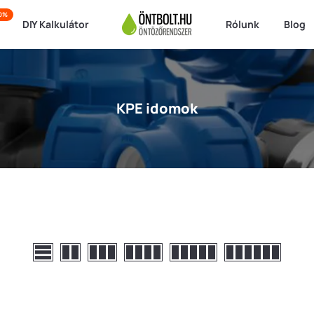
50%
DIY Kalkulátor
Rólunk
Blog
KPE idomok