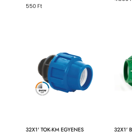
550 Ft
32X1' TOK-KM EGYENES
32X1' 