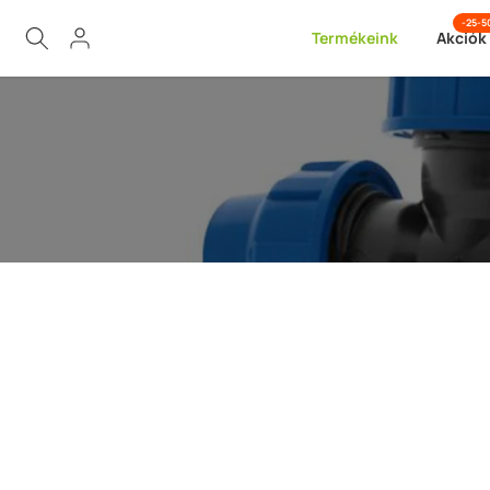
Ugrás
-25-
Termékeink
Akciók
a
tartalomra