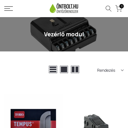
Ugrás
0
a
tartalomra
Vezérlő modul
Rendezés