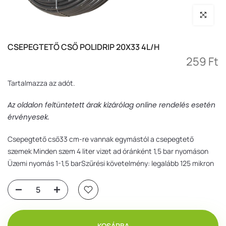
Nagyítás
CSEPEGTETŐ CSŐ POLIDRIP 20X33 4L/H
259 Ft
Tartalmazza az adót.
Az oldalon feltüntetett árak kizárólag online rendelés esetén
érvényesek.
Csepegtető cső33 cm-re vannak egymástól a csepegtető
szemek Minden szem 4 liter vizet ad óránként 1,5 bar nyomáson
Üzemi nyomás 1-1,5 barSzűrési követelmény: legalább 125 mikron
KOSÁRBA