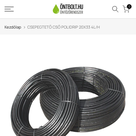
Ugrás
0
a
tartalomra
Kezdőlap
CSEPEGTETŐ CSŐ POLIDRIP 20X33 4L/H