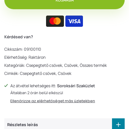
Kérdésed van?
Cikkszám:
09100110
Elérhetőség:
Raktáron
Kategóriák:
Csepegtető csövek
Csövek
Összes termék
Cimkék:
Csepegtető csövek
Csövek
Az átvétel lehetséges itt:
Soroksári Szaküzlet
Általában 2 órán belül elkészül
Ellenőrizze az elérhetőséget más üzletekben
Részletes leírás