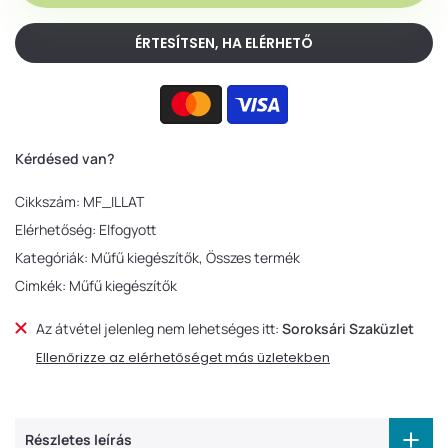
ÉRTESÍTSEN, HA ELÉRHETŐ
Kérdésed van?
Cikkszám:
MF_ILLAT
Elérhetőség:
Elfogyott
Kategóriák:
Műfű kiegészítők
Összes termék
Cimkék:
Műfű kiegészítők
Az átvétel jelenleg nem lehetséges itt:
Soroksári Szaküzlet
Ellenőrizze az elérhetőséget más üzletekben
Részletes leírás