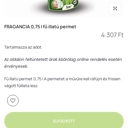
Nagyítás
FRAGANCIA 0,75 l fű illatú permet
4.307 Ft
Tartalmazza az adót.
Az oldalon feltüntetett árak kizárólag online rendelés esetén
érvényesek.
Fű illatú permet 0,75 l A permetet a művűre kell ráfújni és frissen
vágott fűillata lesz.
ELFOGYOTT