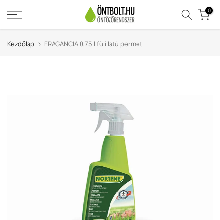
Ugrás
0
a
tartalomra
Kezdőlap
FRAGANCIA 0,75 l fű illatú permet