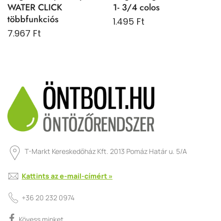
WATER CLICK
1- 3/4 colos
többfunkciós
1.495 Ft
7.967 Ft
T-Markt Kereskedőház Kft. 2013 Pomáz Határ u. 5/A
Kattints az e-mail-címért »
+36 20 232 0974
Kövess minket