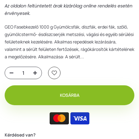
Az oldalon feltüntetett árak kizárólag online rendelés esetén
érvényesek.
GEO Fasebkezelő 1000 g Gyümölcsfák, díszfák, erdei fák, szőlő,
gyümölcstermő- ésdíszcserjék metszési, vágási és egyéb sérülési
felületeiknek kezelésére. Alkalmas repedések lezárására,
valamint a sérült felületen fertőzések, rágókárosítók kártételének
a megelőzésére. Alkalmazása: A sérült...
KOSÁRBA
Kérdésed van?