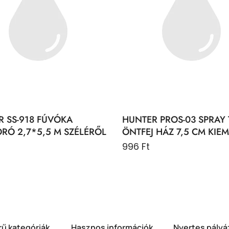
 SS-918 FÚVÓKA
HUNTER PROS-03 SPRAY T
RÓ 2,7*5,5 M SZÉLÉRŐL
ÖNTFEJ HÁZ 7,5 CM KIEM
996 Ft
ű kategóriák
Hasznos információk
Nyertes pályá