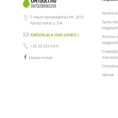
Vezérlő é
T-Markt Kereskedőház Kft. 2013
Spray szó
Pomáz Határ u. 5/A
kiegészít
Kattints az e-mail-címért »
Rotoros s
kiegészít
+36 20 232 0974
Csepegte
mikroönt
Kövess minket
Öntözőre
Idomok