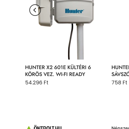
HUNTER X2 601E KÜLTÉRI 6
HUNTER
 4,5 M
KÖRÖS VEZ. WI-FI READY
SÁVSZÓ
54.296 Ft
758 Ft
Népszer