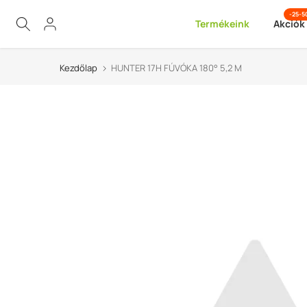
Ugrás
-25-
Termékeink
Akciók
a
tartalomra
Kezdőlap
HUNTER 17H FÚVÓKA 180° 5,2 M