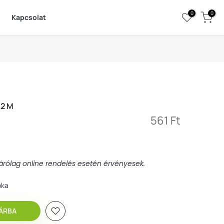
0
0
Kapcsolat
,2 M
561 Ft
izárólag online rendelés esetén érvényesek.
óka
ÁRBA