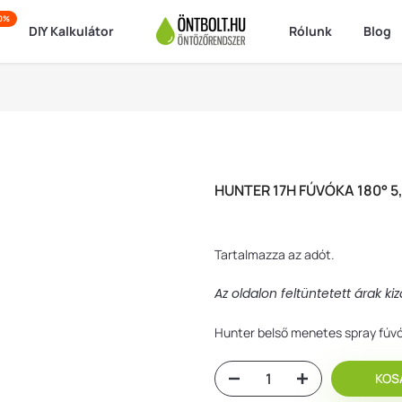
50%
DIY Kalkulátor
Rólunk
Blog
HUNTER 17H FÚVÓKA 180° 5
Tartalmazza az adót.
Az oldalon feltüntetett árak k
Hunter belső menetes spray fúv
KOS