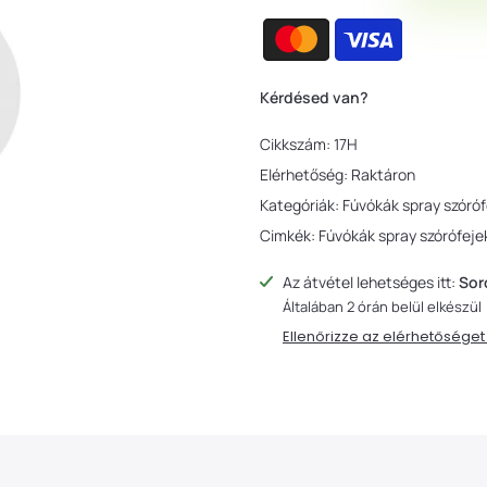
Kérdésed van?
Cikkszám:
17H
Elérhetőség:
Raktáron
Kategóriák:
Fúvókák spray szóró
Cimkék:
Fúvókák spray szórófej
Az átvétel lehetséges itt:
Sor
Általában 2 órán belül elkészül
Ellenőrizze az elérhetősége