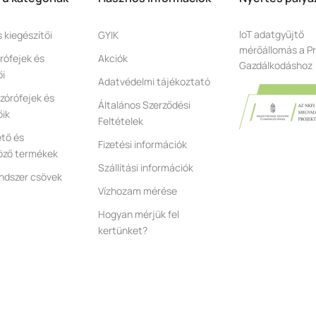
IoT adatgyűjtő
s kiegészítői
GYIK
mérőállomás a Pr
rófejek és
Akciók
Gazdálkodáshoz
ői
Adatvédelmi tájékoztató
zórófejek és
Általános Szerződési
őik
Feltételek
tő és
Fizetési információk
öző termékek
Szállítási információk
ndszer csövek
Vízhozam mérése
Hogyan mérjük fel
kertünket?