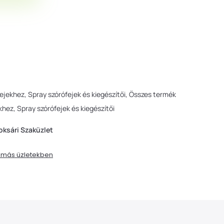
fejekhez
Spray szórófejek és kiegészítői
Összes termék
ekhez
Spray szórófejek és kiegészítői
oksári Szaküzlet
t más üzletekben