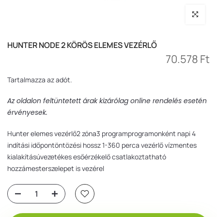
Nagyítás
HUNTER NODE 2 KÖRÖS ELEMES VEZÉRLŐ
70.578 Ft
Tartalmazza az adót.
Az oldalon feltüntetett árak kizárólag online rendelés esetén
érvényesek.
Hunter elemes vezérlő2 zóna3 programprogramonként napi 4
indítási időpontöntözési hossz 1-360 perca vezérlő vízmentes
kialakításúvezetékes esőérzékelő csatlakoztatható
hozzámesterszelepet is vezérel