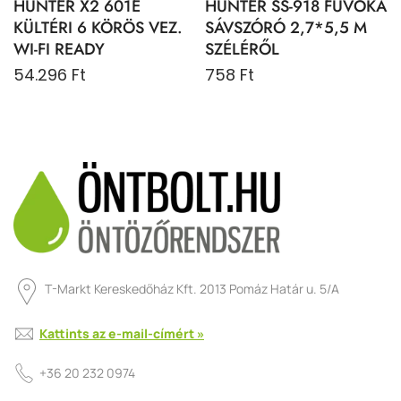
HUNTER X2 601E
HUNTER SS-918 FÚVÓKA
KÜLTÉRI 6 KÖRÖS VEZ.
SÁVSZÓRÓ 2,7*5,5 M
WI-FI READY
SZÉLÉRŐL
54.296 Ft
758 Ft
T-Markt Kereskedőház Kft. 2013 Pomáz Határ u. 5/A
Kattints az e-mail-címért »
+36 20 232 0974