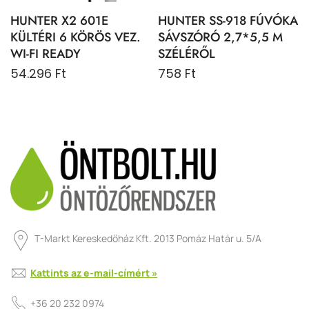
HUNTER X2 601E
HUNTER SS-918 FÚVÓKA
KÜLTÉRI 6 KÖRÖS VEZ.
SÁVSZÓRÓ 2,7*5,5 M
WI-FI READY
SZÉLÉRŐL
54.296 Ft
758 Ft
T-Markt Kereskedőház Kft. 2013 Pomáz Határ u. 5/A
Kattints az e-mail-címért »
+36 20 232 0974