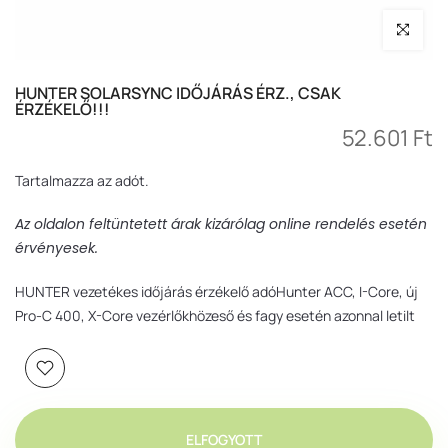
Nagyítás
HUNTER SOLARSYNC IDŐJÁRÁS ÉRZ., CSAK
ÉRZÉKELŐ!!!
52.601 Ft
Tartalmazza az adót.
Az oldalon feltüntetett árak kizárólag online rendelés esetén
érvényesek.
HUNTER vezetékes időjárás érzékelő adóHunter ACC, I-Core, új
Pro-C 400, X-Core vezérlőkhözeső és fagy esetén azonnal letilt
ELFOGYOTT