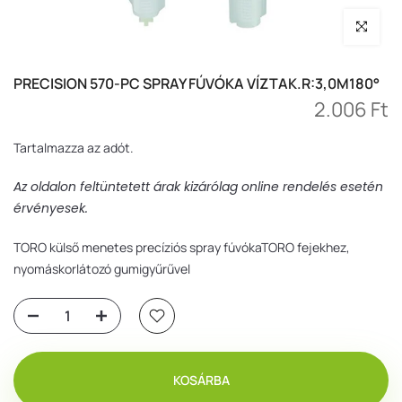
Nagyítás
PRECISION 570-PC SPRAY FÚVÓKA VÍZTAK.R:3,0M180°
2.006 Ft
Tartalmazza az adót.
Az oldalon feltüntetett árak kizárólag online rendelés esetén
érvényesek.
TORO külső menetes precíziós spray fúvókaTORO fejekhez,
nyomáskorlátozó gumigyűrűvel
KOSÁRBA