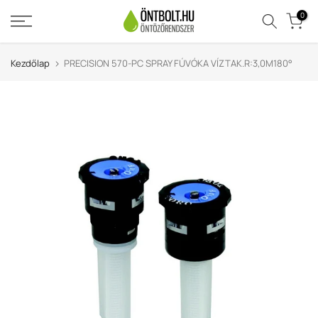
Ugrás
0
a
tartalomra
Kezdőlap
PRECISION 570-PC SPRAY FÚVÓKA VÍZTAK.R:3,0M180°