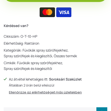
Kérdésed van?
Cikkszám:
O-T-10-HP
Elérhetőség:
Raktáron
Kategóriák:
Fúvókák spray szórófejekhez
Spray szórófejek és kiegészítői
Összes termék
Cimkék:
Fúvókák spray szórófejekhez
Spray szórófejek és kiegészítői
Az átvétel lehetséges itt:
Soroksári Szaküzlet
Általában 2 órán belül elkészül
Ellenőrizze az elérhetőséget más üzletekben