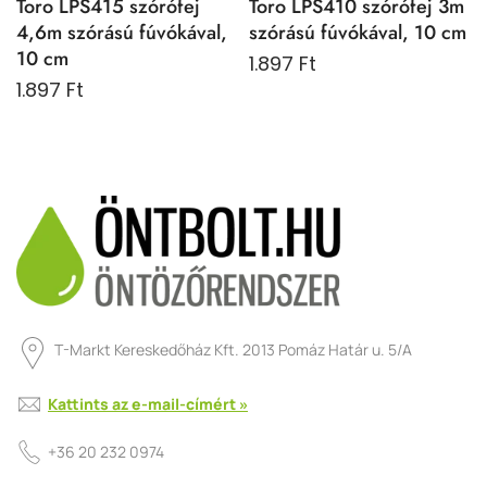
Toro LPS415 szórófej
Toro LPS410 szórófej 3m
4,6m szórású fúvókával,
szórású fúvókával, 10 cm
10 cm
1.897 Ft
1.897 Ft
T-Markt Kereskedőház Kft. 2013 Pomáz Határ u. 5/A
Kattints az e-mail-címért »
+36 20 232 0974