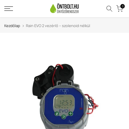
Ugrás
0
a
tartalomra
Kezdőlap
Rain EVO 2 vezérlő – szolenoid nélkül