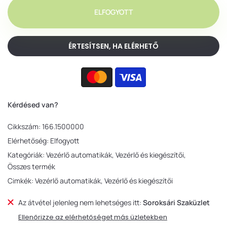
ELFOGYOTT
ÉRTESÍTSEN, HA ELÉRHETŐ
Kérdésed van?
Cikkszám:
166.1500000
Elérhetőség:
Elfogyott
Kategóriák:
Vezérlő automatikák
Vezérlő és kiegészítői
Összes termék
Cimkék:
Vezérlő automatikák
Vezérlő és kiegészítői
Az átvétel jelenleg nem lehetséges itt:
Soroksári Szaküzlet
Ellenőrizze az elérhetőséget más üzletekben