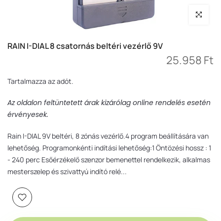
Nagyítás
RAIN I-DIAL 8 csatornás beltéri vezérlő 9V
25.958 Ft
Tartalmazza az adót.
Az oldalon feltüntetett árak kizárólag online rendelés esetén
érvényesek.
Rain I-DIAL 9V beltéri, 8 zónás vezérlő.4 program beállítására van
lehetőség. Programonkénti indítási lehetőség:1 Öntözési hossz : 1
- 240 perc Esőérzékelő szenzor bemenettel rendelkezik, alkalmas
mesterszelep és szivattyú indító relé...