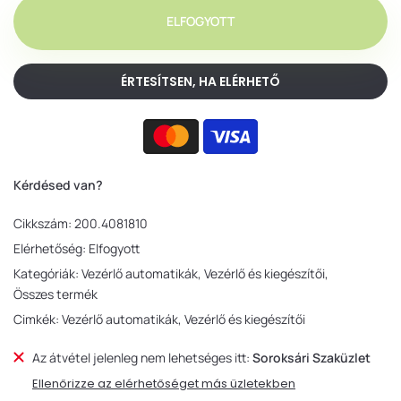
ELFOGYOTT
ÉRTESÍTSEN, HA ELÉRHETŐ
Kérdésed van?
Cikkszám:
200.4081810
Elérhetőség:
Elfogyott
Kategóriák:
Vezérlő automatikák
Vezérlő és kiegészítői
Összes termék
Cimkék:
Vezérlő automatikák
Vezérlő és kiegészítői
Az átvétel jelenleg nem lehetséges itt:
Soroksári Szaküzlet
Ellenőrizze az elérhetőséget más üzletekben