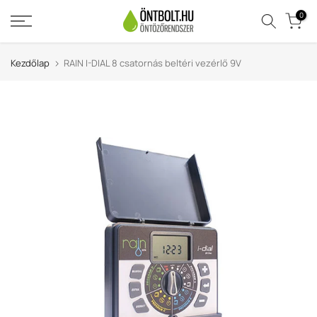
Ugrás
0
a
tartalomra
Kezdőlap
RAIN I-DIAL 8 csatornás beltéri vezérlő 9V