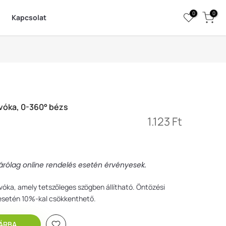
0
0
Kapcsolat
úvóka, 0-360° bézs
1.123 Ft
izárólag online rendelés esetén érvényesek.
vóka, amely tetszőleges szögben állítható. Öntözési
 esetén 10%-kal csökkenthető.
RBA