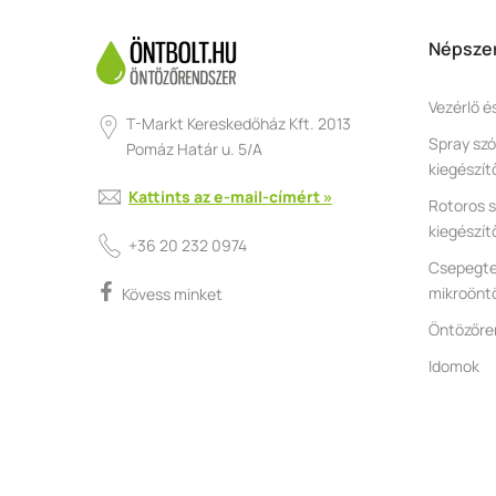
Népszer
Vezérlő é
T-Markt Kereskedőház Kft. 2013
Spray szó
Pomáz Határ u. 5/A
kiegészít
Kattints az e-mail-címért »
Rotoros s
kiegészít
+36 20 232 0974
Csepegte
mikroönt
Kövess minket
Öntözőre
Idomok