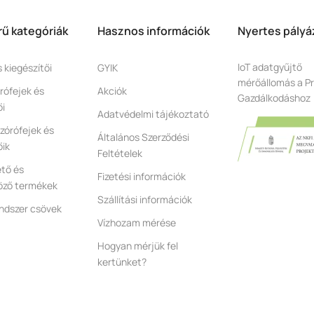
ű kategóriák
Hasznos információk
Nyertes pályá
IoT adatgyűjtő
s kiegészítői
GYIK
mérőállomás a Pr
rófejek és
Akciók
Gazdálkodáshoz
ői
Adatvédelmi tájékoztató
zórófejek és
Általános Szerződési
őik
Feltételek
tő és
Fizetési információk
öző termékek
Szállítási információk
ndszer csövek
Vízhozam mérése
Hogyan mérjük fel
kertünket?