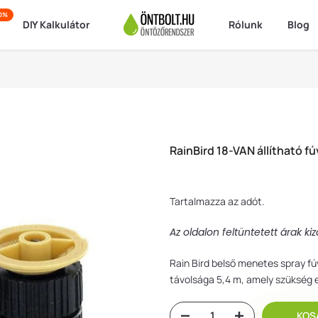
50%
DIY Kalkulátor
Rólunk
Blog
RainBird 18-VAN állítható f
Tartalmazza az adót.
Az oldalon feltüntetett árak k
Rain Bird belső menetes spray fú
távolsága 5,4 m, amely szükség
KOSÁ