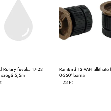
d Rotary fúvóka 17-23
RainBird 12-VAN állítható 
tó szögű 5,5m
0-360° barna
t
1.123 Ft