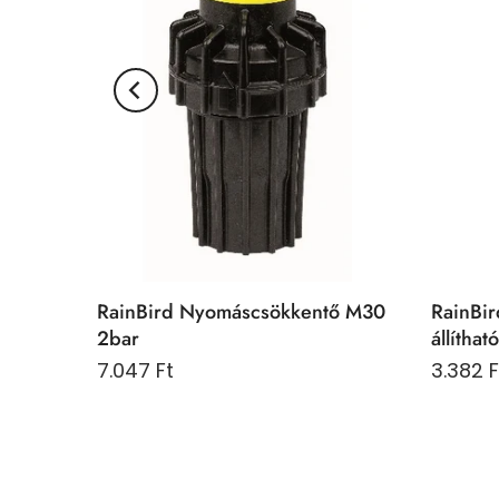
RainBird Nyomáscsökkentő M30
RainBir
2bar
állítha
7.047 Ft
3.382 F