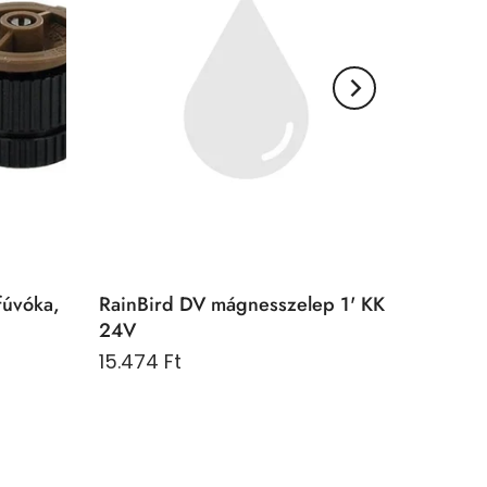
fúvóka,
RainBird DV mágnesszelep 1' KK
24V
15.474 Ft