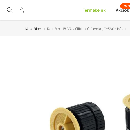
Ugrás
-25-
Termékeink
Akciók
a
tartalomra
Kezdőlap
RainBird 18-VAN állítható fúvóka, 0-360° bézs