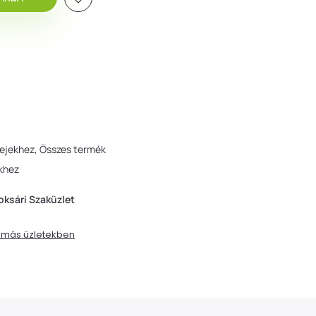
fejekhez
Összes termék
ekhez
oksári Szaküzlet
t más üzletekben