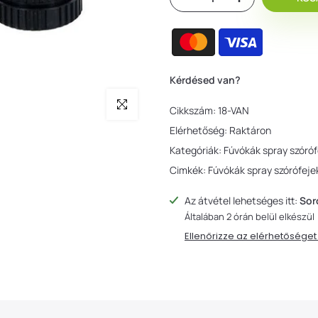
Kérdésed van?
Nagyítás
Cikkszám:
18-VAN
Elérhetőség:
Raktáron
Kategóriák:
Fúvókák spray szóró
Cimkék:
Fúvókák spray szórófej
Az átvétel lehetséges itt:
Sor
Általában 2 órán belül elkészül
Ellenőrizze az elérhetősége