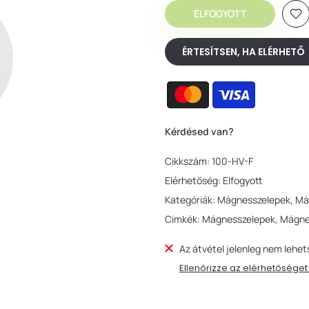
ELFOGYOTT
ÉRTESÍTSEN, HA ELÉRHETŐ
Kérdésed van?
Cikkszám:
100-HV-F
Elérhetőség:
Elfogyott
Kategóriák:
Mágnesszelepek
Má
Cimkék:
Mágnesszelepek
Mágnes
Az átvétel jelenleg nem lehet
Ellenőrizze az elérhetősége