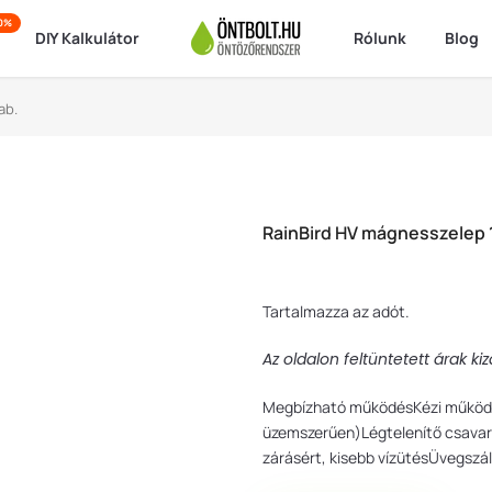
50%
DIY Kalkulátor
Rólunk
Blog
ab.
RainBird HV mágnesszelep 1
Tartalmazza az adót.
Az oldalon feltüntetett árak k
Megbízható működésKézi működtet
üzemszerűen)Légtelenítő csavar
zárásért, kisebb vízütésÜvegszál 