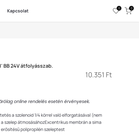
0
0
Kapcsolat
' BB 24V átfolyásszab.
10.351 Ft
izárólag online rendelés esetén érvényesek.
és a szolenoid 1/4 körrel való elforgatásával (nem
 a szelep átmosásáhozExcentrikus membrán a sima
erősítésű polipropilén szeleptest