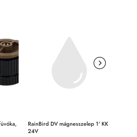
fúvóka,
RainBird DV mágnesszelep 1' KK
24V