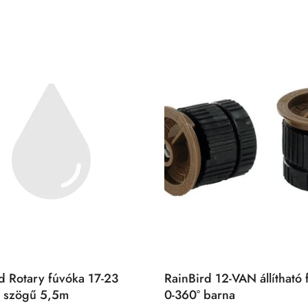
d Rotary fúvóka 17-23
RainBird 12-VAN állítható 
tó szögű 5,5m
0-360° barna