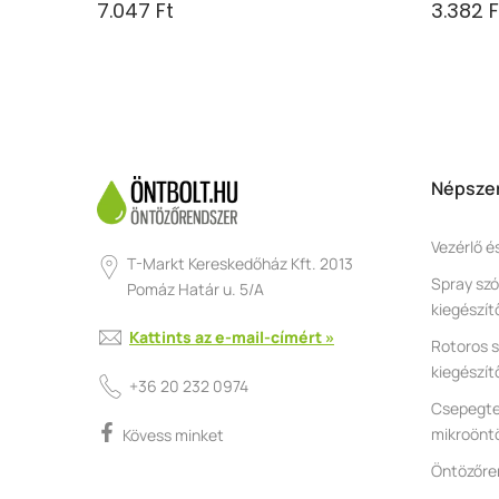
7.047 Ft
3.382 F
Népszer
Vezérlő é
T-Markt Kereskedőház Kft. 2013
Spray szó
Pomáz Határ u. 5/A
kiegészít
Kattints az e-mail-címért »
Rotoros s
kiegészít
+36 20 232 0974
Csepegte
mikroönt
Kövess minket
Öntözőre