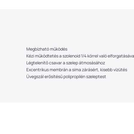
Megbízható működés
Kézi működtetés a szolenoid 1/4 körrel való elforgatásá
Légtelenítő csavar a szelep átmosásához
Excentrikus membrán a sima zárásért, kisebb vízütés
Üvegszál erősítésű polipropilén szeleptest