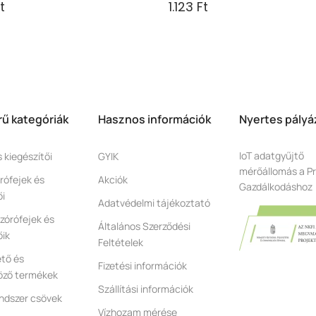
t
1.123 Ft
ű kategóriák
Hasznos információk
Nyertes pályá
IoT adatgyűjtő
s kiegészítői
GYIK
mérőállomás a Pr
rófejek és
Akciók
Gazdálkodáshoz
ői
Adatvédelmi tájékoztató
zórófejek és
Általános Szerződési
őik
Feltételek
tő és
Fizetési információk
öző termékek
Szállítási információk
ndszer csövek
Vízhozam mérése