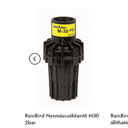
RainBird Nyomáscsökkentő M30
RainBir
2bar
állítha