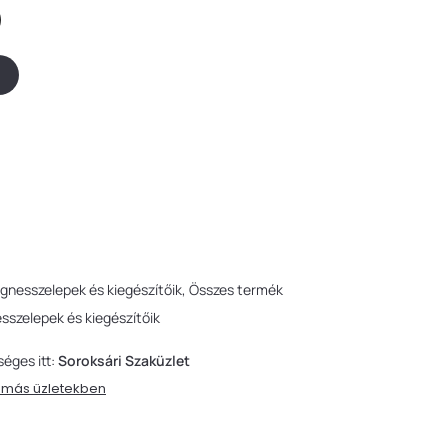
gnesszelepek és kiegészítőik
Összes termék
szelepek és kiegészítőik
séges itt:
Soroksári Szaküzlet
t más üzletekben