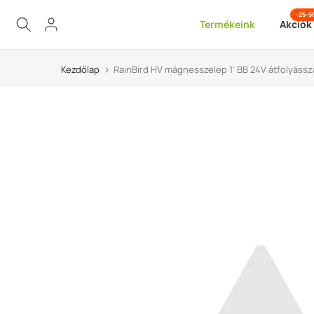
Ugrás
-25-
Termékeink
Akciók
a
tartalomra
Kezdőlap
RainBird HV mágnesszelep 1' BB 24V átfolyássz