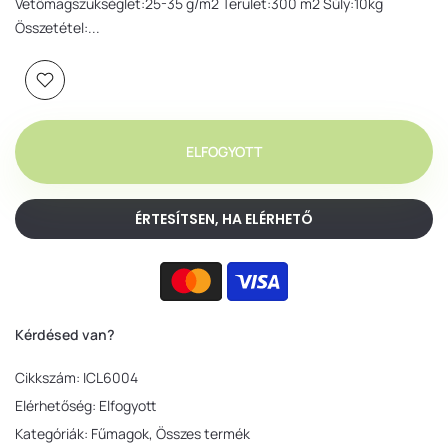
Vetőmagszükséglet:25-35 g/m2 Terület:300 m2 Súly:10kg
Összetétel:...
ELFOGYOTT
ÉRTESÍTSEN, HA ELÉRHETŐ
Kérdésed van?
Cikkszám:
ICL6004
Elérhetőség:
Elfogyott
Kategóriák:
Fűmagok
Összes termék