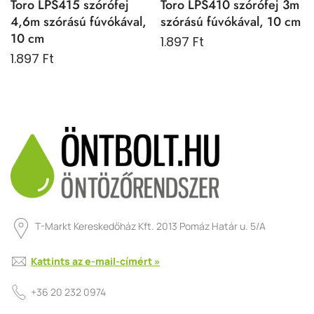
Toro LPS415 szórófej
Toro LPS410 szórófej 3m
4,6m szórású fúvókával,
szórású fúvókával, 10 cm
10 cm
1.897 Ft
1.897 Ft
T-Markt Kereskedőház Kft. 2013 Pomáz Határ u. 5/A
Kattints az e-mail-címért »
+36 20 232 0974