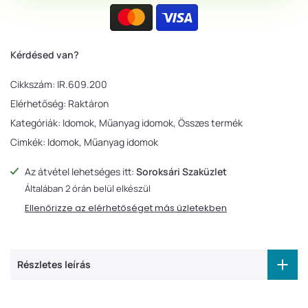
Kérdésed van?
Cikkszám:
IR.609.200
Elérhetőség:
Raktáron
Kategóriák:
Idomok
Műanyag idomok
Összes termék
Cimkék:
Idomok
Műanyag idomok
Az átvétel lehetséges itt:
Soroksári Szaküzlet
Általában 2 órán belül elkészül
Ellenőrizze az elérhetőséget más üzletekben
Részletes leírás