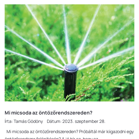
Mi micsoda az öntözőrendszereden?
Írta:
Tamás Gödöny
Dátum:
2023. szeptember 28.
Mi micsoda az öntözőrendszereden? Próbáltál már kiigazodni egy
öntözőrendszer felépítésén? A jó hír az, hogy ez...