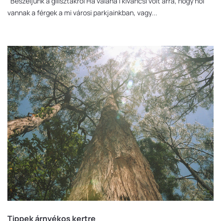
Beszéljünk a gilisztákról Ha valaha i kíváncsi volt arra, hogy hol
vannak a férgek a mi városi parkjainkban, vagy...
Tippek árnyékos kertre