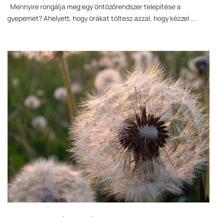
Mennyire rongálja meg egy öntözőrendszer telepítése a
gyepemet? Ahelyett, hogy órákat töltesz azzal, hogy kézzel ...