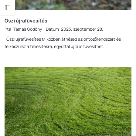
Oldalsáv kinyitása
Őszi újrafüvesítés
Írta:
Tamás Gödöny
Dátum:
2023. szeptember 28.
Őszi újrafüvesítés Miközben átnézed az öntözőrendszert és
felkészülsz a téliesítésre, egyúttal újra is füvesíthet...