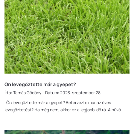
Ön levegőztette már a gyepet?
Írta:
Tamás Gödöny
Dátum:
2023. szeptember 28.
Ön levegőztette már a gyepet? Betervezte már az éves
levegőztetést? Ha még nem, akkor ez a legjobb idő rá. A hűvö...