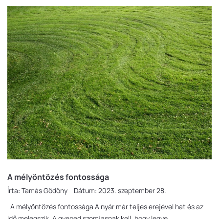
A mélyöntözés fontossága
Írta:
Tamás Gödöny
Dátum:
2023. szeptember 28.
A mélyöntözés fontossága A nyár már teljes erejével hat és az
idő melegszik. A gyeped szomjasnak kell, hogy legye...