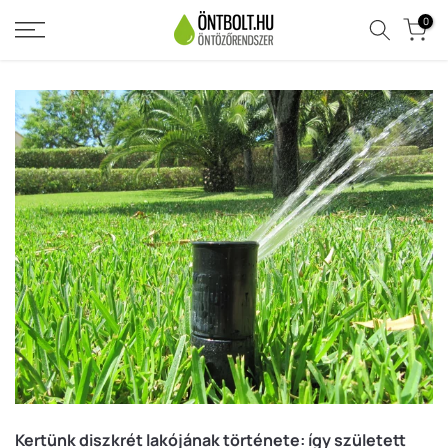
Ugrás
0
a
tartalomra
Kertünk diszkrét lakójának története: így született