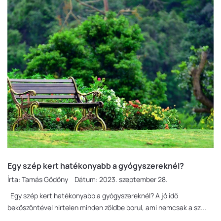
Egy szép kert hatékonyabb a gyógyszereknél?
Írta:
Tamás Gödöny
Dátum:
2023. szeptember 28.
Egy szép kert hatékonyabb a gyógyszereknél? A jó idő
beköszöntével hirtelen minden zöldbe borul, ami nemcsak a sz...