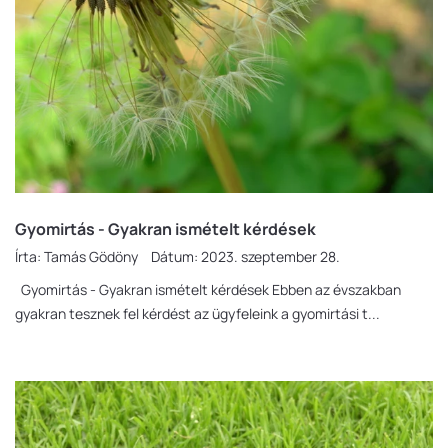
Gyomirtás - Gyakran ismételt kérdések
Írta:
Tamás Gödöny
Dátum:
2023. szeptember 28.
Gyomirtás - Gyakran ismételt kérdések Ebben az évszakban
gyakran tesznek fel kérdést az ügyfeleink a gyomirtási t...