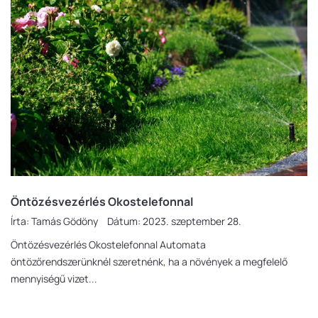
Öntözésvezérlés Okostelefonnal
Írta:
Tamás Gödöny
Dátum:
2023. szeptember 28.
Öntözésvezérlés Okostelefonnal Automata
öntözőrendszerünknél szeretnénk, ha a növények a megfelelő
mennyiségű vizet...